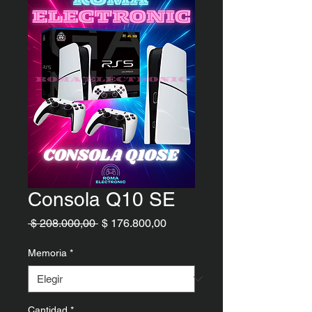
Consola Q10 SE
Precio
Precio de oferta
 $ 208.000,00 
$ 176.800,00
Memoria
*
Cantidad
*