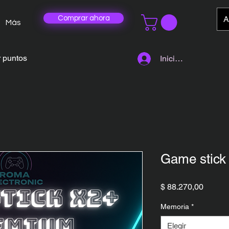
A
Comprar ahora
Más
 puntos
Iniciar sesión
Game stick
Precio
$ 88.270,00
Memoria
*
Elegir