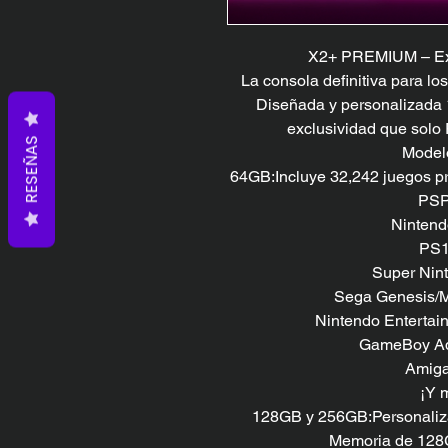
X2+ PREMIUM – Exc
La consola definitiva para l
Diseñada y personalizada 1
exclusividad que solo 
RESEÑAS
Modelo
64GB:Incluye 32,242 juegos pre
PSP
Nintend
PS1
Super Nint
Sega Genesis/M
Nintendo Entertai
GameBoy Ad
Amiga
¡Y 
128GB y 256GB:Personaliza t
Memoria de 128G