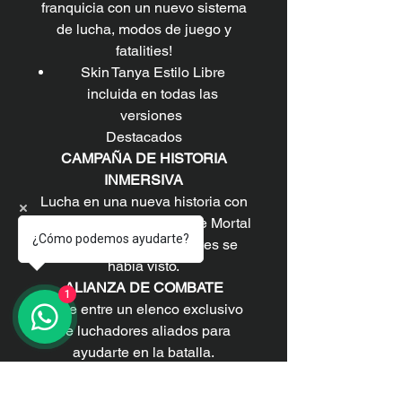
franquicia con un nuevo sistema
de lucha, modos de juego y
fatalities!
Skin Tanya Estilo Libre
incluida en todas las
versiones
Destacados
CAMPAÑA DE HISTORIA
INMERSIVA
Lucha en una nueva historia con
tus personajes favoritos de Mortal
¿Cómo podemos ayudarte?
Kombat como nunca antes se
había visto.
ALIANZA DE COMBATE
1
Elige entre un elenco exclusivo
de luchadores aliados para
ayudarte en la batalla.