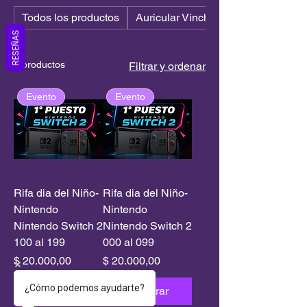
Todos los productos
Auricular Vincha
RESEÑAS
2 productos
Filtrar y ordenar
Evento
Evento
Rifa dia del Niño-
Rifa dia del Niño-
Nintendo
Nintendo
Nintendo Switch 2
Nintendo Switch 2
100 al 199
000 al 099
Precio
Precio
$ 20.000,00
$ 20.000,00
¿Cómo podemos ayudarte?
Comprar
Comprar